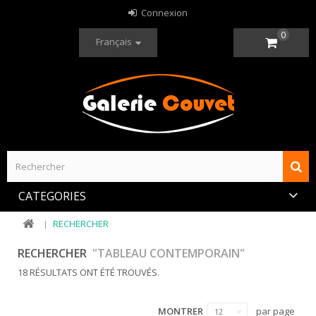
Connexion
0
Français
CATEGORIES
RECHERCHER
RECHERCHER
"TABLEAU CONTEMPORAIN"
18 RÉSULTATS ONT ÉTÉ TROUVÉS.
MONTRER
par page
12