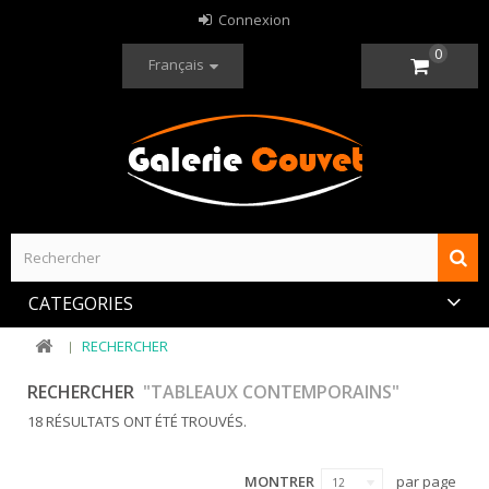
Connexion
0
Français
CATEGORIES
RECHERCHER
RECHERCHER
"TABLEAUX CONTEMPORAINS"
18 RÉSULTATS ONT ÉTÉ TROUVÉS.
MONTRER
par page
12